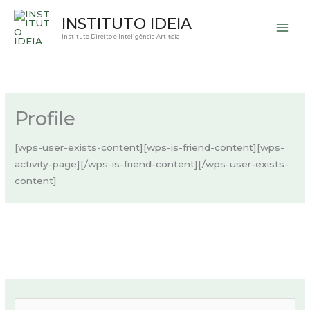
Ir
INSTITUTO IDEIA
para
Instituto Direito e Inteligência Artificial
o
conteúdo
Profile
[wps-user-exists-content][wps-is-friend-content][wps-
activity-page][/wps-is-friend-content][/wps-user-exists-
content]