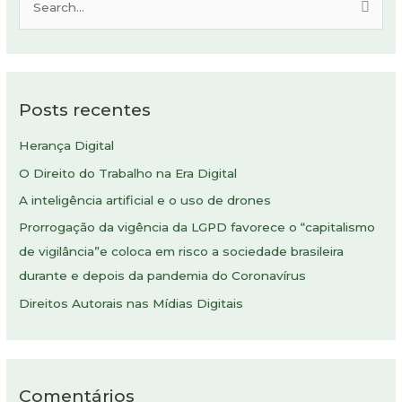
P
e
s
q
Posts recentes
u
i
Herança Digital
s
O Direito do Trabalho na Era Digital
a
A inteligência artificial e o uso de drones
r
Prorrogação da vigência da LGPD favorece o “capitalismo
p
de vigilância”e coloca em risco a sociedade brasileira
o
durante e depois da pandemia do Coronavírus
r
:
Direitos Autorais nas Mídias Digitais
Comentários