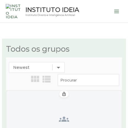
Ir
INSTITUTO IDEIA
para
Instituto Direito e Inteligência Artificial
o
conteúdo
Todos os grupos
lock_open
groups