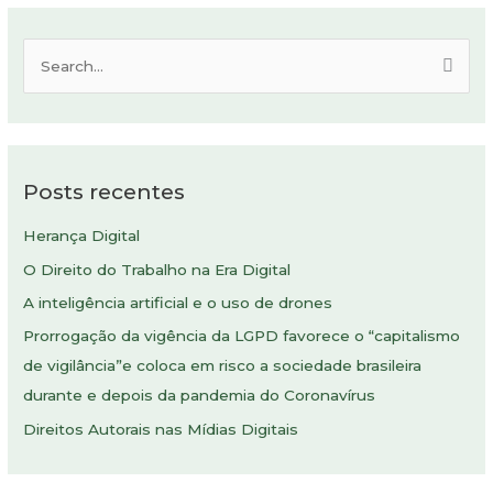
P
e
s
q
Posts recentes
u
i
Herança Digital
s
O Direito do Trabalho na Era Digital
a
A inteligência artificial e o uso de drones
r
Prorrogação da vigência da LGPD favorece o “capitalismo
p
de vigilância”e coloca em risco a sociedade brasileira
o
durante e depois da pandemia do Coronavírus
r
:
Direitos Autorais nas Mídias Digitais