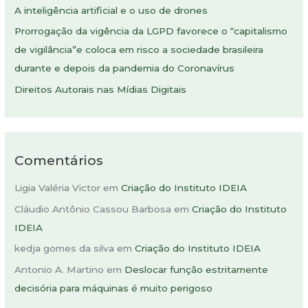
A inteligência artificial e o uso de drones
r
Prorrogação da vigência da LGPD favorece o “capitalismo
p
de vigilância”e coloca em risco a sociedade brasileira
o
durante e depois da pandemia do Coronavírus
r
:
Direitos Autorais nas Mídias Digitais
Comentários
Ligia Valéria Victor
em
Criação do Instituto IDEIA
Cláudio Antônio Cassou Barbosa
em
Criação do Instituto
IDEIA
kedja gomes da silva
em
Criação do Instituto IDEIA
Antonio A. Martino
em
Deslocar função estritamente
decisória para máquinas é muito perigoso