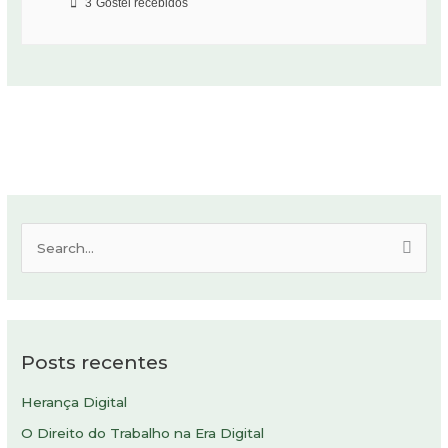
3
Gostei recebidos
P
e
s
q
Posts recentes
u
i
Herança Digital
s
O Direito do Trabalho na Era Digital
a