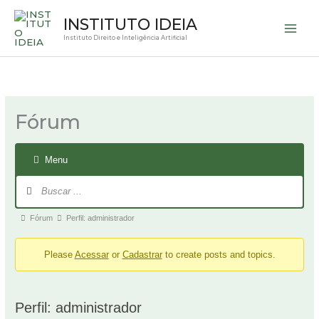
Ir
INSTITUTO IDEIA
para
Instituto Direito e Inteligência Artificial
o
conteúdo
Navegação
Caminho
no
de
fórum
navegação
Fórum
do
fórum
-
Menu
Você
está
aqui:
Fórum
Perfil: administrador
Please
Acessar
or
Cadastrar
to create posts and topics.
Perfil: administrador