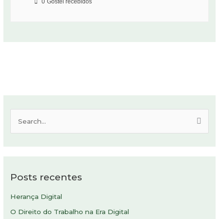
0
Gostei recebidos
P
e
s
q
Posts recentes
u
i
Herança Digital
s
O Direito do Trabalho na Era Digital
a