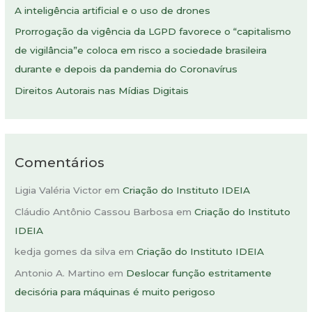
A inteligência artificial e o uso de drones
r
Prorrogação da vigência da LGPD favorece o “capitalismo
p
de vigilância”e coloca em risco a sociedade brasileira
o
durante e depois da pandemia do Coronavírus
r
:
Direitos Autorais nas Mídias Digitais
Comentários
Ligia Valéria Victor
em
Criação do Instituto IDEIA
Cláudio Antônio Cassou Barbosa
em
Criação do Instituto
IDEIA
kedja gomes da silva
em
Criação do Instituto IDEIA
Antonio A. Martino
em
Deslocar função estritamente
decisória para máquinas é muito perigoso