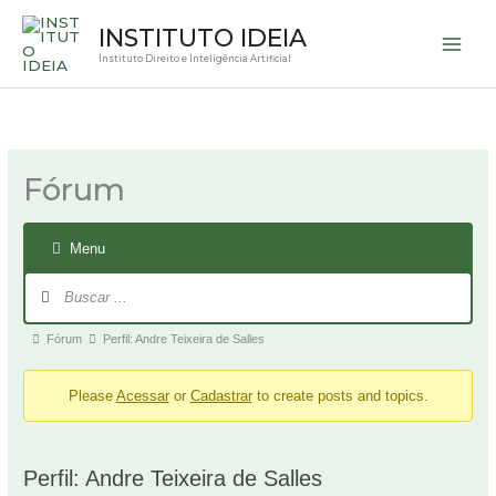
Ir
INSTITUTO IDEIA
para
Instituto Direito e Inteligência Artificial
o
conteúdo
Navegação
Caminho
no
de
fórum
navegação
Fórum
do
fórum
-
Menu
Você
está
aqui:
Fórum
Perfil: Andre Teixeira de Salles
Please
Acessar
or
Cadastrar
to create posts and topics.
Perfil: Andre Teixeira de Salles