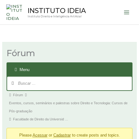
Ir
INSTITUTO IDEIA
para
Instituto Direito e Inteligência Artificial
o
conteúdo
C
C
Navegação
Caminho
l
l
i
i
no
q
q
de
u
u
fórum
e
e
navegação
p
p
Fórum
a
a
do
r
r
a
a
n
g
fórum
ã
o
o
s
-
Menu
g
t
o
e
Você
s
i
t
.
e
está
i
.
aqui:
Fórum
Eventos, cursos, seminários e palestras sobre Direito e Tecnologia: Cursos de
Pós-graduação
Faculdade de Direito da Universid …
Please
Acessar
or
Cadastrar
to create posts and topics.