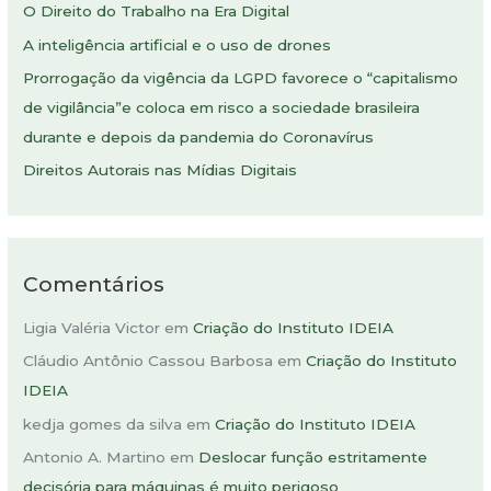
O Direito do Trabalho na Era Digital
a
A inteligência artificial e o uso de drones
r
Prorrogação da vigência da LGPD favorece o “capitalismo
p
de vigilância”e coloca em risco a sociedade brasileira
o
durante e depois da pandemia do Coronavírus
r
:
Direitos Autorais nas Mídias Digitais
Comentários
Ligia Valéria Victor
em
Criação do Instituto IDEIA
Cláudio Antônio Cassou Barbosa
em
Criação do Instituto
IDEIA
kedja gomes da silva
em
Criação do Instituto IDEIA
Antonio A. Martino
em
Deslocar função estritamente
decisória para máquinas é muito perigoso